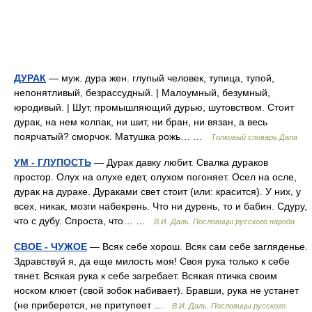
ДУРАК
— муж. дура жен. глупый человек, тупица, тупой,
непонятливый, безрассудный. | Малоумный, безумный,
юродивый. | Шут, промышляющий дурью, шутовством. Стоит
дурак, на нем колпак, ни шит, ни бран, ни вязан, а весь
поярчатый? сморчок. Матушка рожь… …
Толковый словарь Даля
УМ - ГЛУПОСТЬ
— Дурак давку любит. Свалка дураков
простор. Олух на олухе едет, олухом погоняет. Осел на осле,
дурак на дураке. Дураками свет стоит (или: красится). У них, у
всех, никак, мозги набекрень. Что ни дурень, то и бабин. Сдуру,
что с дубу. Спроста, что… …
В.И. Даль. Пословицы русского народа
СВОЕ - ЧУЖОЕ
— Всяк себе хорош. Всяк сам себе загляденье.
Здравствуй я, да еще милость моя! Своя рука только к себе
тянет. Всякая рука к себе загребает. Всякая птичка своим
носком клюет (свой зобок набивает). Бравши, рука не устанет
(не приберется, не притупеет …
В.И. Даль. Пословицы русского