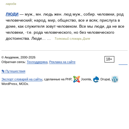
народа
ЛЮДИ
— муж., мн. людь жен. люд муж., собир. человеки, род
человеческий; народ, мир, общество, все и всяк; прислуга в
доме, как служителя зовут человеком. Все мы люди, да не все
человеки, ·т.е. рода человеческого, но без человеческого
достоинства. Люди… …
Толковый словарь Даля
© Академик, 2000-2026
18+
Обратная связь:
Техподдержка
,
Реклама на сайте
👣 Путешествия
Экспорт словарей на сайты
, сделанные на PHP,
Joomla,
Drupal,
WordPress, MODx.