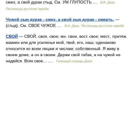
смех, а свой дурак стыд. См. УМ ГЛУПОСТЬ …
В.И. Даль.
Пословицы русского народа
Чужой сын дурак - смех, а свой сын дурак - смерть.
—
(стыд). См. СВОЕ ЧУЖОЕ …
В.И. Даль. Пословицы русского народа
СВОЙ
— СВОЙ, своя, свое; мн. свои, вост. свое; мест., притяж.
взамен или для усиленья мой, твой, его, наш; одинаково
относится ко всем лицам и числам; собственный. Я живу в
своем доме, а он в своем. Держи свой табак, а на чужой не
надейся. Всяк свое… …
Толковый словарь Даля